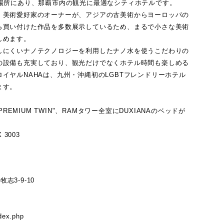
の場所にあり、那覇市内の観光に最適なシティホテルです。
、美術愛好家のオーナーが、アジアの古美術からヨーロッパの
ら買い付けた作品を多数展示しているため、まるで小さな美術
しめます。
しにくいナノテクノロジーを利用したナノ水を使うこだわりの
の設備も充実しており、観光だけでなくホテル時間も楽しめる
イヤルNAHAは、九州・沖縄初のLGBTフレンドリーホテル
ます。
PREMIUM TWIN"、RAMタワー全室にDUXIANAのベッドが
 3003
牧志3-9-10
ndex.php