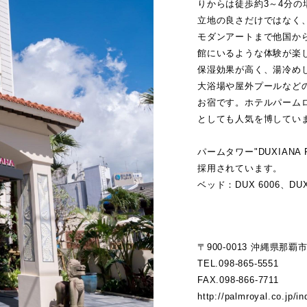
りからは徒歩約3～4分
立地の良さだけではなく
モダンアートまで他国か
館にいるような体験が楽
保湿効果が高く、湯冷め
大浴場や屋外プールなど
お宿です。ホテルパームロ
としても人気を博してい
パームタワー"DUXIANA 
採用されています。
ベッド：DUX 6006、DUX
〒900-0013 沖縄県那覇市
TEL.098-865-5551
FAX.098-866-7711
http://palmroyal.co.jp/i